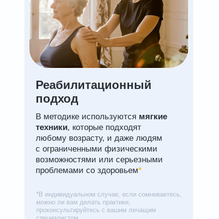
Реабилитационный
подход
В методике используются
мягкие
техники
, которые подходят
любому возрасту, и даже людям
с ограниченными физическими
возможностями или серьезными
проблемами со здоровьем
*
*В индивидуальном случае, если сомневаетесь,
можно ли вам делать практики,
проконсультируйтесь с вашим лечащим
специалистом.