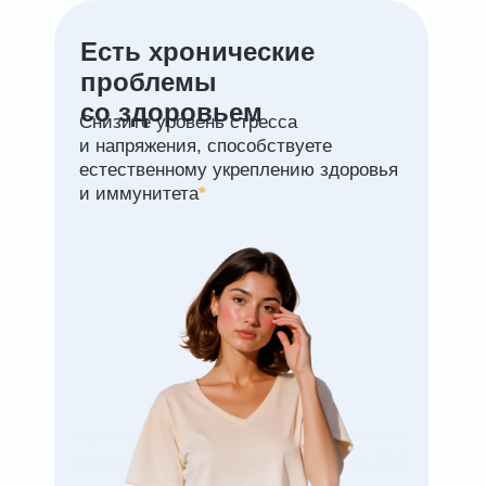
Есть хронические
проблемы
со здоровьем
Снизите уровень стресса
и напряжения, способствуете
естественному укреплению здоровья
и иммунитета
*